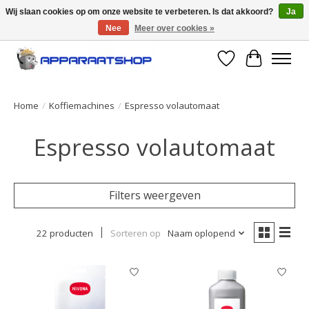
Wij slaan cookies op om onze website te verbeteren. Is dat akkoord?
Ja
Nee
Meer over cookies »
Large selection of products and fast shipping!
Verlanglijst
Winkelwa
Home
/
Koffiemachines
/
Espresso volautomaat
Espresso volautomaat
Filters weergeven
22 producten
Sorteren op
Naam oplopend