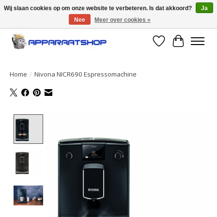
Wij slaan cookies op om onze website te verbeteren. Is dat akkoord?
Ja
Nee
Meer over cookies »
Large selection of products and fast shipping!
Verlanglijst
Winkelwa
Home
/
Nivona NICR690 Espressomachine
Product image slideshow Items