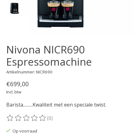
Nivona NICR690
Espressomachine
Artikelnummer: NICR690
€699,00
Incl. btw
Barista..........Kwaliteit met een speciale twist.
(0)
De beoordeling van dit product is
0
van de 5
Op voorraad