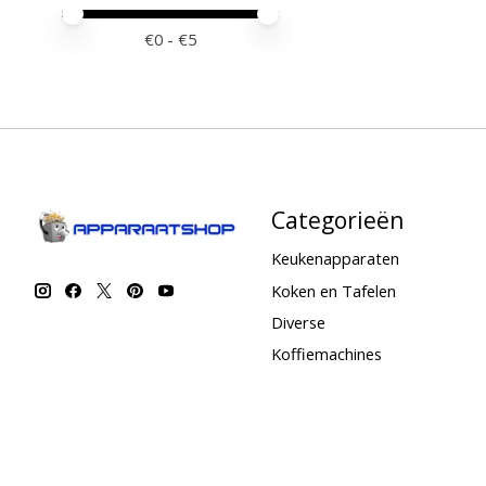
Minimale prijswaarde
Price maximum value
€
0
- €
5
Categorieën
Keukenapparaten
Koken en Tafelen
Diverse
Koffiemachines