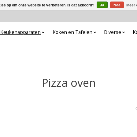
kies op om onze website te verbeteren. Is dat akkoord?
Ja
Nee
Meer 
Keukenapparaten
Koken en Tafelen
Diverse
K
Pizza oven