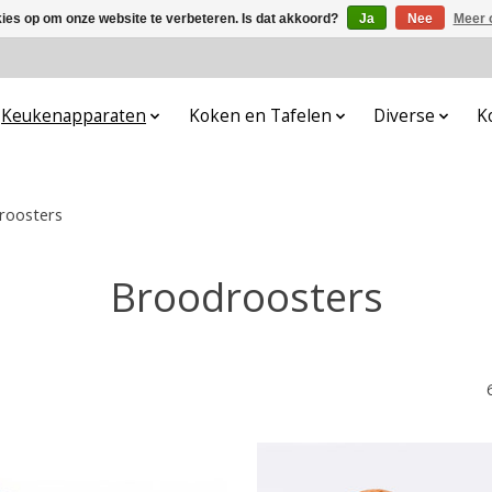
kies op om onze website te verbeteren. Is dat akkoord?
Ja
Nee
Meer 
Keukenapparaten
Koken en Tafelen
Diverse
K
roosters
Broodroosters