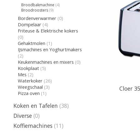
Broodbakmachine
(4)
Broodroosters
(9)
Bordenverwarmer
(0)
Dompelaar
(4)
Friteuse & Elektrische kokers
(0)
Gehaktmolen
(1)
IJsmachines en Yoghurtmakers
(2)
Keukenmachines en mixers
(0)
Kookplaat
(5)
Mes
(2)
Waterkoker
(26)
Weegschaal
(3)
Cloer 3
Pizza oven
(1)
Koken en Tafelen
(38)
Diverse
(0)
Koffiemachines
(11)