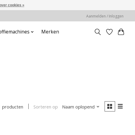
over cookies »
Aanmelden / Inloggen
offiemachines
Merken
Sorteren op
Naam oplopend
1 producten