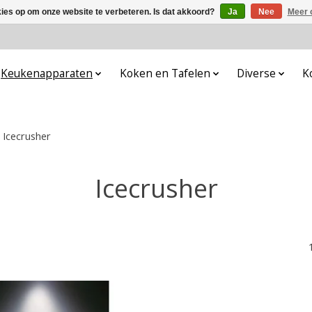
kies op om onze website te verbeteren. Is dat akkoord?
Ja
Nee
Meer 
Keukenapparaten
Koken en Tafelen
Diverse
K
Icecrusher
Icecrusher