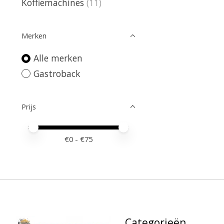
Koffiemachines
(11)
Merken
Alle merken
Gastroback
Prijs
Minimale prijswaarde
Price maximum value
€
0
- €
75
Categorieën