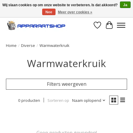
Wij slaan cookies op om onze website te verbeteren. Is dat akkoord?
Ja
Nee
Meer over cookies »
Large selection of products and fast shipping!
Verlanglijst
Winkelwa
Home
/
Diverse
/
Warmwaterkruik
Warmwaterkruik
Filters weergeven
0 producten
Sorteren op
Naam oplopend
Geen producten gevonden!