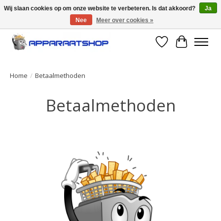
Wij slaan cookies op om onze website te verbeteren. Is dat akkoord?
Ja
Nee
Meer over cookies »
Large selection of products and fast shipping!
Verlanglijst
Winkelwa
Home
/
Betaalmethoden
Betaalmethoden