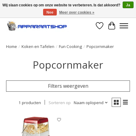
Wij slaan cookies op om onze website te verbeteren. Is dat akkoord?
Ja
Nee
Meer over cookies »
Large selection of products and fast shipping!
Verlanglijst
Winkelwa
Home
/
Koken en Tafelen
/
Fun Cooking
/
Popcornmaker
Popcornmaker
Filters weergeven
1 producten
Sorteren op
Naam oplopend