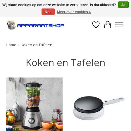
Wij slaan cookies op om onze website te verbeteren. Is dat akkoord?
Ja
Nee
Meer over cookies »
Large selection of products and fast shipping!
Verlanglijst
Winkelwa
Home
/
Koken en Tafelen
Koken en Tafelen