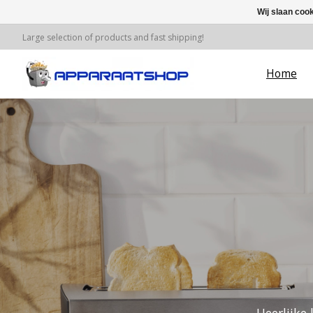
Wij slaan coo
Large selection of products and fast shipping!
Home
Hero slideshow items