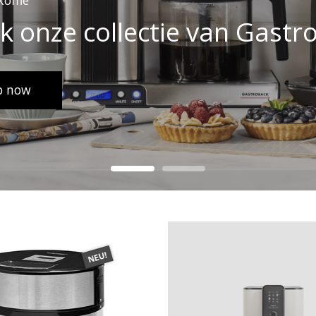
koffie
jk onze collectie van Gastr
p now