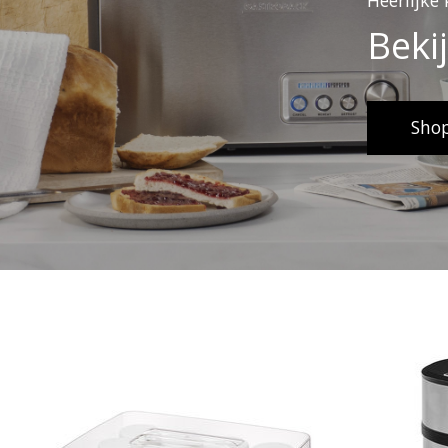
Heerlijke 
Beki
Sho
Items van productcarrousel