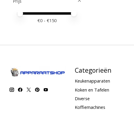
Prijs
Minimale prijswaarde
Price maximum value
€
0
- €
150
Categorieën
Keukenapparaten
Koken en Tafelen
Diverse
Koffiemachines