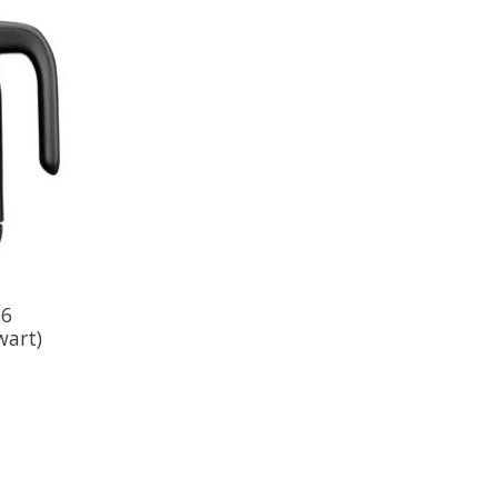
26
wart)