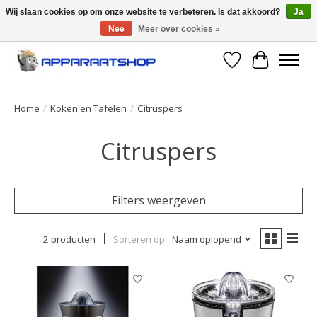
Wij slaan cookies op om onze website te verbeteren. Is dat akkoord?
Ja
Nee
Meer over cookies »
Large selection of products and fast shipping!
Verlanglijst
Winkelwa
Home
/
Koken en Tafelen
/
Citruspers
Citruspers
Filters weergeven
2 producten
Sorteren op
Naam oplopend