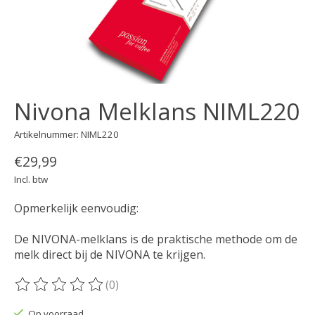
Nivona Melklans NIML220
Artikelnummer: NIML220
€29,99
Incl. btw
Opmerkelijk eenvoudig:
De NIVONA-melklans is de praktische methode om de
melk direct bij de NIVONA te krijgen.
(0)
De beoordeling van dit product is
0
van de 5
Op voorraad