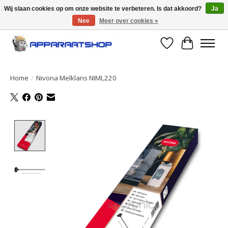
Wij slaan cookies op om onze website te verbeteren. Is dat akkoord?
Ja
Nee
Meer over cookies »
Large selection of products and fast shipping!
Verlanglijst
Winkelwa
Home
/
Nivona Melklans NIML220
Product image slideshow Items