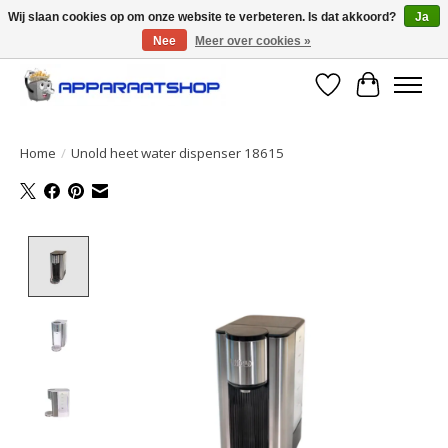
Wij slaan cookies op om onze website te verbeteren. Is dat akkoord?
Ja
Nee
Meer over cookies »
Large selection of products and fast shipping!
Verlanglijst
Winkelwa
Home
/
Unold heet water dispenser 18615
Product image slideshow Items