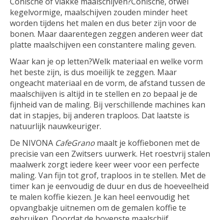
Conische of vlakke maalschijven?Conische, ofwel
kegelvormige, maalschijven zouden minder heet
worden tijdens het malen en dus beter zijn voor de
bonen. Maar daarentegen zeggen anderen weer dat
platte maalschijven een constantere maling geven.
Waar kan je op letten?Welk materiaal en welke vorm
het beste zijn, is dus moeilijk te zeggen. Maar
ongeacht materiaal en de vorm, de afstand tussen de
maalschijven is altijd in te stellen en zo bepaal je de
fijnheid van de maling. Bij verschillende machines kan
dat in stapjes, bij anderen traploos. Dat laatste is
natuurlijk nauwkeuriger.
De NIVONA
CafeGrano
maalt je koffiebonen met de
precisie van een Zwitsers uurwerk. Het roestvrij stalen
maalwerk zorgt iedere keer weer voor een perfecte
maling. Van fijn tot grof, traploos in te stellen. Met de
timer kan je eenvoudig de duur en dus de hoeveelheid
te malen koffie kiezen. Je kan heel eenvoudig het
opvangbakje uitnemen om de gemalen koffie te
gebruiken. Doordat de bovenste maalschijf