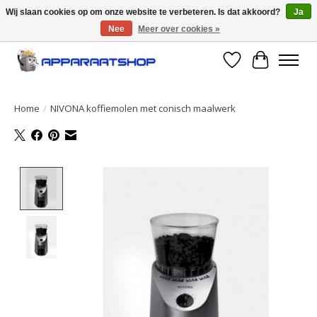
Wij slaan cookies op om onze website te verbeteren. Is dat akkoord?
Ja
Nee
Meer over cookies »
Large selection of products and fast shipping!
Verlanglijst
Winkelwa
Home
/
NIVONA koffiemolen met conisch maalwerk
Product image slideshow Items