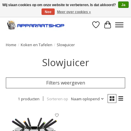
Wij slaan cookies op om onze website te verbeteren. Is dat akkoord?
Ja
Nee
Meer over cookies »
Large selection of products and fast shipping!
Verlanglijst
Winkelwa
Home
/
Koken en Tafelen
/
Slowjuicer
Slowjuicer
Filters weergeven
1 producten
Sorteren op
Naam oplopend