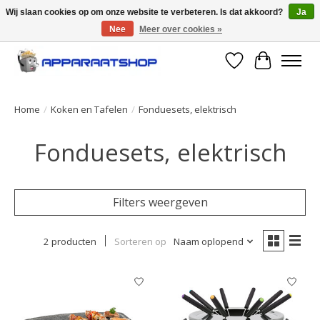
Wij slaan cookies op om onze website te verbeteren. Is dat akkoord?
Ja
Nee
Meer over cookies »
Large selection of products and fast shipping!
Verlanglijst
Winkelwa
Home
/
Koken en Tafelen
/
Fonduesets, elektrisch
Fonduesets, elektrisch
Filters weergeven
2 producten
Sorteren op
Naam oplopend