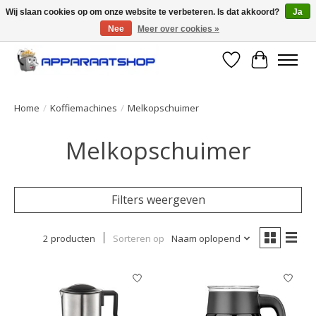
Wij slaan cookies op om onze website te verbeteren. Is dat akkoord?
Ja
Nee
Meer over cookies »
Large selection of products and fast shipping!
Verlanglijst
Winkelwa
Home
/
Koffiemachines
/
Melkopschuimer
Melkopschuimer
Filters weergeven
2 producten
Sorteren op
Naam oplopend