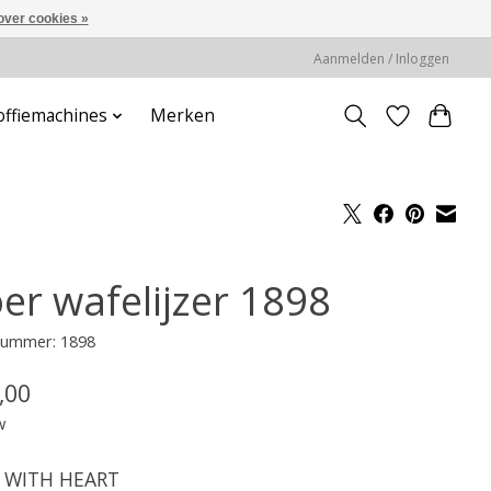
over cookies »
Aanmelden / Inloggen
offiemachines
Merken
oer wafelijzer 1898
lnummer: 1898
,00
w
 WITH HEART