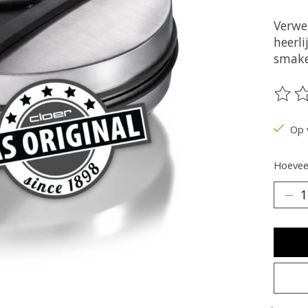
Verwen
heerli
smake
De be
Op 
Hoeveel