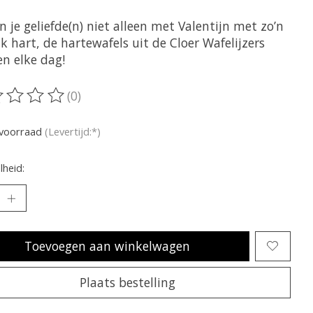
 je geliefde(n) niet alleen met Valentijn met zo’n
jk hart, de hartewafels uit de Cloer Wafelijzers
n elke dag!
(0)
oordeling van dit product is
0
van de 5
voorraad
(Levertijd:*)
heid:
Toevoegen aan winkelwagen
Plaats bestelling