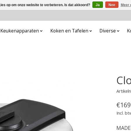
kies op om onze website te verbeteren. Is dat akkoord?
Ja
Nee
Meer 
Keukenapparaten
Koken en Tafelen
Diverse
K
Cl
Artike
€169
Incl. bt
MADE