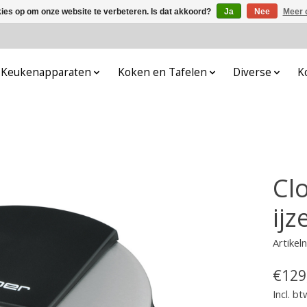
kies op om onze website te verbeteren. Is dat akkoord?
Ja
Nee
Meer 
Keukenapparaten
Koken en Tafelen
Diverse
K
Clo
ij
Artike
€129
Incl. bt