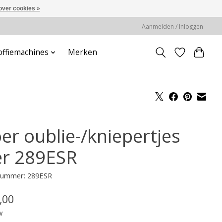
over cookies »
Aanmelden / Inloggen
offiemachines
Merken
er oublie-/kniepertjes
zer 289ESR
lnummer: 289ESR
,00
w