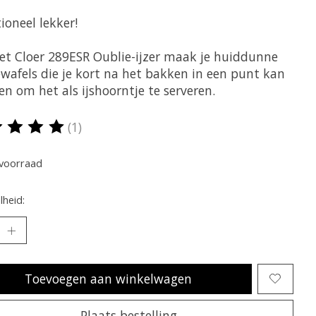
ioneel lekker!
et Cloer 289ESR Oublie-ijzer maak je huiddunne
ewafels die je kort na het bakken in een punt kan
en om het als ijshoorntje te serveren.
(1)
oordeling van dit product is
5
van de 5
voorraad
heid:
Toevoegen aan winkelwagen
Plaats bestelling