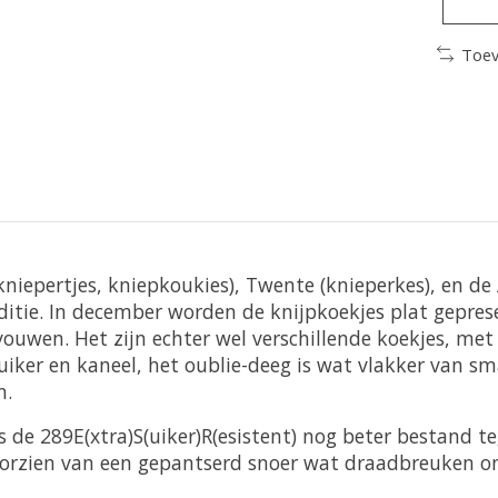
Toev
 (kniepertjes, kniepkoukies), Twente (knieperkes), en 
itie. In december worden de knijpkoekjes plat geprese
ouwen. Het zijn echter wel verschillende koekjes, met 
er en kaneel, het oublie-deeg is wat vlakker van sma
n.
 de 289E(xtra)S(uiker)R(esistent) nog beter bestand t
voorzien van een gepantserd snoer wat draadbreuken 