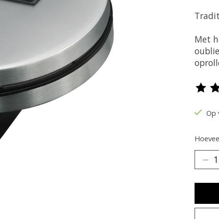
Tradit
Met h
oubli
oproll
De be
Op 
Hoeveel