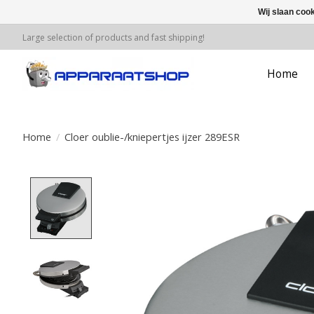
Wij slaan coo
Large selection of products and fast shipping!
Home
Home
/
Cloer oublie-/kniepertjes ijzer 289ESR
Product image slideshow Items