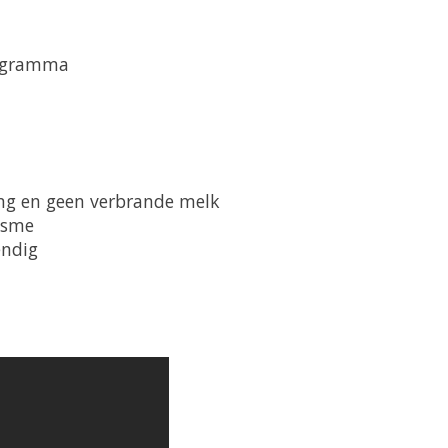
rogramma
ing en geen verbrande melk
isme
endig