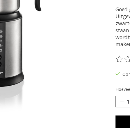
Goed 
Uitgev
zwart
staan
wordt
maken
De be
Op 
Hoeveel