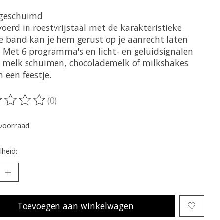
geschuimd
oerd in roestvrijstaal met de karakteristieke
e band kan je hem gerust op je aanrecht laten
. Met 6 programma's en licht- en geluidsignalen
 melk schuimen, chocolademelk of milkshakes
 een feestje.
(0)
oordeling van dit product is
0
van de 5
voorraad
heid:
Toevoegen aan winkelwagen