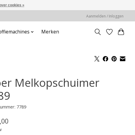
over cookies »
Aanmelden / Inloggen
offiemachines
Merken
oer Melkopschuimer
89
lnummer: 7789
,00
w