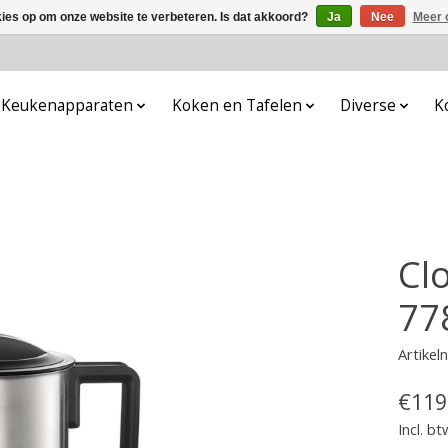
kies op om onze website te verbeteren. Is dat akkoord?
Ja
Nee
Meer 
Keukenapparaten
Koken en Tafelen
Diverse
K
Cl
77
Artike
€119
Incl. bt