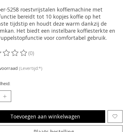
oer-5258 roestvrijstalen koffiemachine met
unctie bereidt tot 10 kopjes koffie op het
ste tijdstip en houdt deze warm dankzij de
mkan. Het biedt een instelbare koffiesterkte en
ruppelstopfunctie voor comfortabel gebruik.
(0)
oordeling van dit product is
0
van de 5
voorraad
(Levertijd:*)
heid:
Toevoegen aan winkelwagen
Plaats bestelling