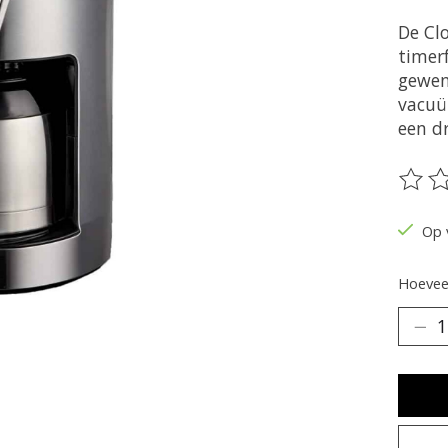
De Cl
timerf
gewen
vacuü
een d
De be
Op 
Hoeveel