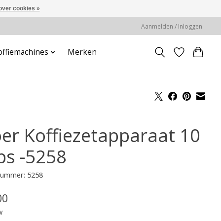
over cookies »
Aanmelden / Inloggen
offiemachines
Merken
oer Koffiezetapparaat 10
ps -5258
lnummer: 5258
00
w