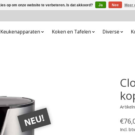
kies op om onze website te verbeteren. Is dat akkoord?
Ja
Nee
Meer 
Keukenapparaten
Koken en Tafelen
Diverse
K
Cl
ko
Artike
€76,
Incl. bt