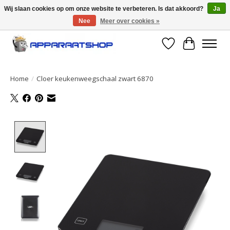
Wij slaan cookies op om onze website te verbeteren. Is dat akkoord?
Ja
Nee
Meer over cookies »
Large selection of products and fast shipping!
Verlanglijst
Winkelwa
Home
/
Cloer keukenweegschaal zwart 6870
Product image slideshow Items