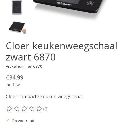
Cloer keukenweegschaal
zwart 6870
Artikelnummer: 6870
€34,99
Incl. btw
Cloer compacte keuken weegschaal.
(0)
De beoordeling van dit product is
0
van de 5
Op voorraad