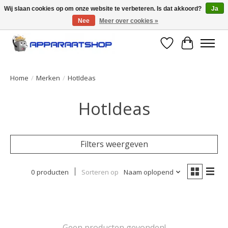
Wij slaan cookies op om onze website te verbeteren. Is dat akkoord?
Ja
Nee
Meer over cookies »
Large selection of products and fast shipping!
Verlanglijst
Winkelwa
Home
/
Merken
/
HotIdeas
HotIdeas
Filters weergeven
0 producten
Sorteren op
Naam oplopend
Geen producten gevonden!